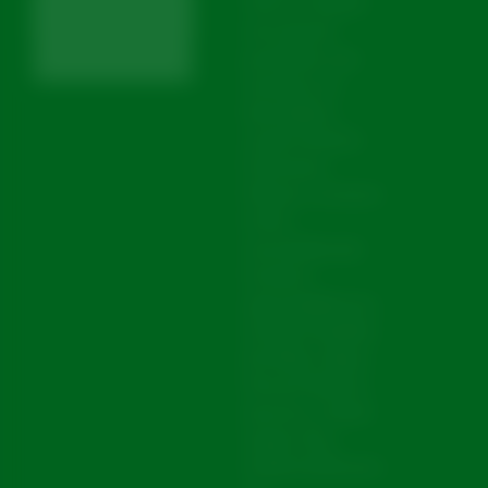
1615 en biedt
een breed
portfolio van
merken en
bierstijlen,
zoals Grolsch
Premium
Pilsner, Grolsch
0.0%,
verschillende
Grolsch
speciaalbieren,
Grolsch Radler,
De Klok, Viper,
Peroni Nastro
Azzurro, Asahi
Super Dry,
Ondersteboven