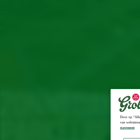
ZONNEDAK
Door op “Alle
PARKEERPLA
van websitena
statement