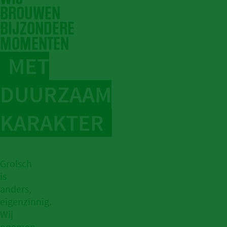
BROUWEN
BIJZONDERE
MOMENTEN
MET
DUURZAAM
KARAKTER
Grolsch
is
anders,
eigenzinnig.
Wij
noemen