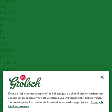
dat
karakter.
Karakter
is
je
niet
laten
leiden
door
anderen,
maar
het
zelfvertrouwen
en
de
Door op “Alle cookies accepteren” te klikken gaat u akkoord met het opslaan van
cookies op uw apparaat voor het verbeteren van websitenavigatie, het analyseren
overtuiging
van websitegebruik en om ons te helpen bij onze marketingprojecten.
Privacy &
hebben
Cookie statement