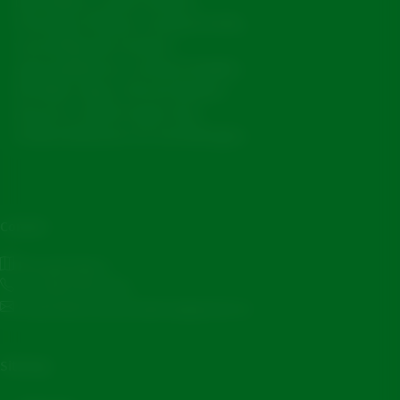
bierstijlen, zoals Grolsch
Premium Pilsner, Grolsch 0.0%,
verschillende Grolsch
speciaalbieren, Grolsch Radler,
De Klok, Viper, Peroni Nastro
Azzurro, Asahi Super Dry,
Ondersteboven en Grimbergen.
Contact
Brouwerslaan 1
+31 (0)53 48 33 333
corporatecommunications@grolsch.nl
Sitemap