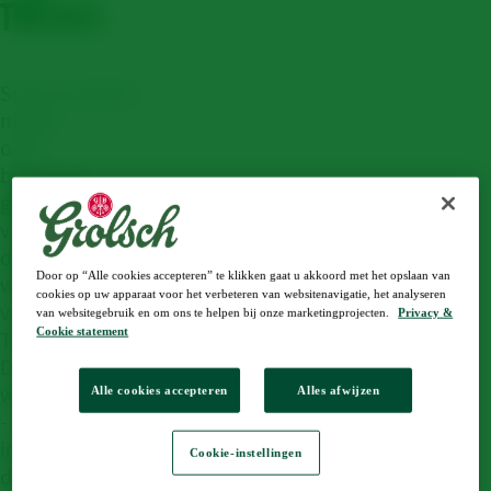
TWENCE
Sinds
eind
2022
maakt
onze
brouwerij
gebruik
van
duurzame
Door op “Alle cookies accepteren” te klikken gaat u akkoord met het opslaan van
warmte
cookies op uw apparaat voor het verbeteren van websitenavigatie, het analyseren
van
van websitegebruik en om ons te helpen bij onze marketingprojecten.
Privacy &
Cookie statement
Twence.
De
warmte
Alle cookies accepteren
Alles afwijzen
-
in
Cookie-instellingen
de