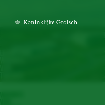
DUURZAME
WARMTE
VAN
TWENCE
WARMTE
VAN