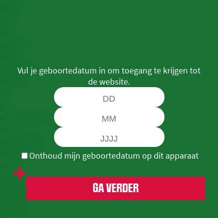
Maar
wat
dit
project
éxtra
bijzonder
Vul je geboortedatum in om toegang te krijgen tot
maakt
de website.
is
de
circulariteit:
het
afgekoelde
water
Onthoud mijn geboortedatum op dit apparaat
dat
onze
GA VERDER
brouwerij
verlaat
wordt