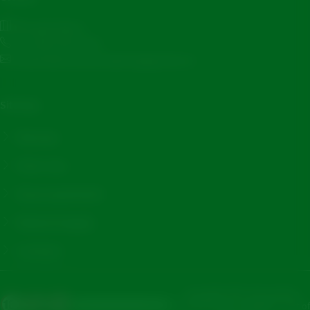
Brouwerslaan 1
+31 (0)53 48 33 333
corporatecommunications@grolsch.nl
Sitemap
Nieuws
Over ons
Duurzaamheid
Maatschappij
Contact
Copyright 2025. Alle rechten
voorbehouden.
Grolsch®
- Part of