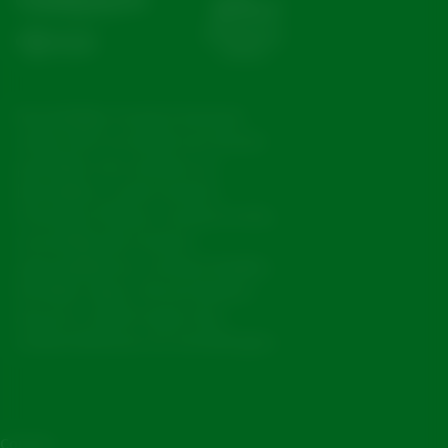
Koninklijke Grolsch bestaat
sinds 1615 en biedt een breed
portfolio van merken en
bierstijlen, zoals Grolsch
Premium Pilsner, Grolsch 0.0%,
verschillende Grolsch
speciaalbieren, Grolsch Radler,
De Klok, Viper, Peroni Nastro
Azzurro, Asahi Super Dry,
Ondersteboven en Grimbergen.
Contact