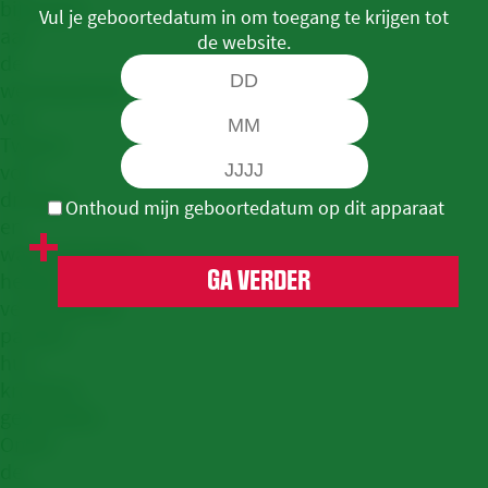
bijdragen
Vul je geboortedatum in om toegang te krijgen tot
aan
de website.
de
weerbaarheid
van
Twente
voor
droogte
Onthoud mijn geboortedatum op dit apparaat
en
waterschaarste,
hebben
GA VERDER
verschillende
partijen
hun
krachten
gebundeld.
Onder
de